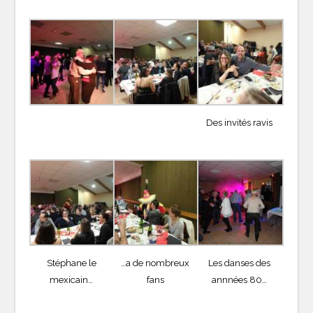
Des invités ravis
Stéphane le
…a de nombreux
Les danses des
mexicain…
fans
annnées 80…