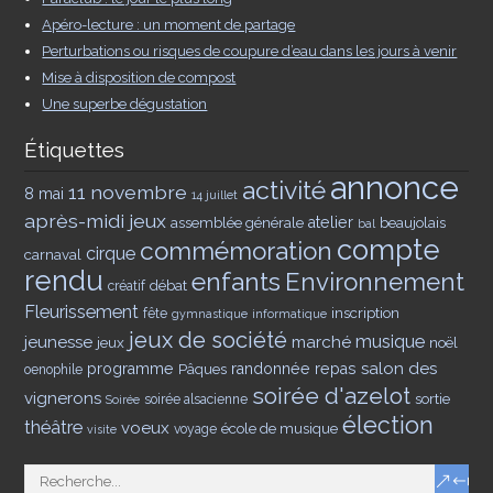
Apéro-lecture : un moment de partage
Perturbations ou risques de coupure d’eau dans les jours à venir
Mise à disposition de compost
Une superbe dégustation
Étiquettes
annonce
activité
11 novembre
8 mai
14 juillet
après-midi jeux
assemblée générale
atelier
beaujolais
bal
compte
commémoration
cirque
carnaval
rendu
enfants
Environnement
débat
créatif
Fleurissement
inscription
fête
gymnastique
informatique
jeux de société
musique
jeunesse
marché
jeux
noël
salon des
programme
Pâques
randonnée
repas
oenophile
soirée d'azelot
vignerons
sortie
soirée alsacienne
Soirée
élection
théâtre
voeux
école de musique
voyage
visite