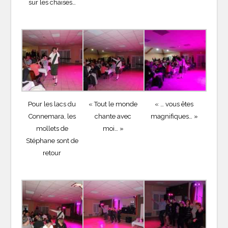
sur les chaises…
Pour les lacs du
« Tout le monde
« … vous êtes
Connemara, les
chante avec
magnifiques… »
mollets de
moi… »
Stéphane sont de
retour