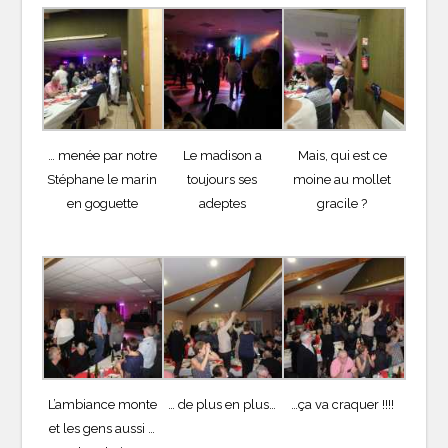
… menée par notre
Le madison a
Mais, qui est ce
Stéphane le marin
toujours ses
moine au mollet
en goguette
adeptes
gracile ?
L’ambiance monte
… de plus en plus…
…ça va craquer !!!!
et les gens aussi …