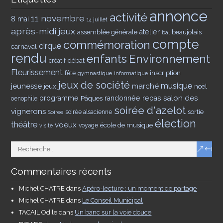
annonce
activité
11 novembre
8 mai
14 juillet
après-midi jeux
assemblée générale
atelier
beaujolais
bal
compte
commémoration
cirque
carnaval
rendu
enfants
Environnement
débat
créatif
Fleurissement
inscription
fête
gymnastique
informatique
jeux de société
musique
jeunesse
marché
jeux
noël
salon des
programme
Pâques
randonnée
repas
oenophile
soirée d'azelot
vignerons
sortie
soirée alsacienne
Soirée
élection
théâtre
voeux
école de musique
voyage
visite
Commentaires récents
Michel CHATRE
dans
Apéro-lecture : un moment de partage
Michel CHATRE
dans
Le Conseil Municipal
TACAIL Odile
dans
Un banc sur la voie douce