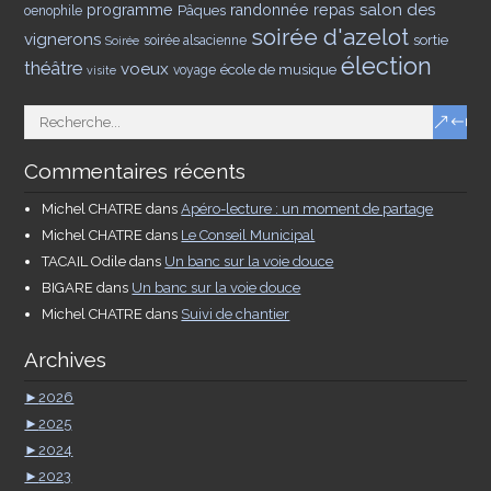
salon des
programme
Pâques
randonnée
repas
oenophile
soirée d'azelot
vignerons
sortie
soirée alsacienne
Soirée
élection
théâtre
voeux
école de musique
voyage
visite
Commentaires récents
Michel CHATRE
dans
Apéro-lecture : un moment de partage
Michel CHATRE
dans
Le Conseil Municipal
TACAIL Odile
dans
Un banc sur la voie douce
BIGARE
dans
Un banc sur la voie douce
Michel CHATRE
dans
Suivi de chantier
Archives
►
2026
►
2025
►
2024
►
2023