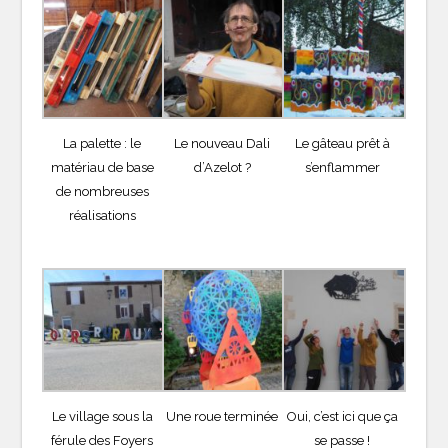
La palette : le
Le nouveau Dali
Le gâteau prêt à
matériau de base
d’Azelot ?
s’enflammer
de nombreuses
réalisations
Le village sous la
Une roue terminée
Oui, c’est ici que ça
férule des Foyers
se passe !