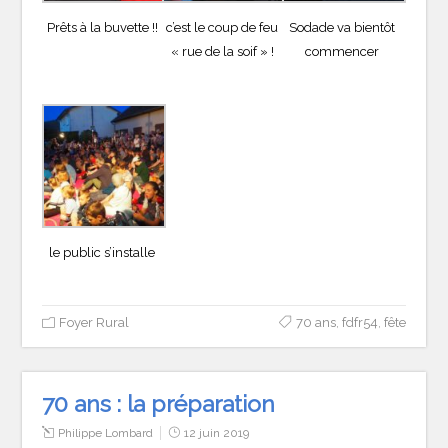
Prêts à la buvette !!
c’est le coup de feu
Sodade va bientôt
« rue de la soif » !
commencer
le public s’installe
Foyer Rural
70 ans
,
fdfr54
,
fête
70 ans : la préparation
Philippe Lombard
12 juin 2019