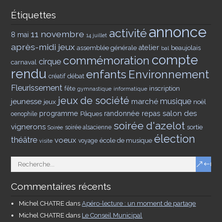
Étiquettes
annonce
activité
11 novembre
8 mai
14 juillet
après-midi jeux
assemblée générale
atelier
beaujolais
bal
compte
commémoration
cirque
carnaval
rendu
enfants
Environnement
débat
créatif
Fleurissement
inscription
fête
gymnastique
informatique
jeux de société
musique
jeunesse
marché
jeux
noël
salon des
programme
Pâques
randonnée
repas
oenophile
soirée d'azelot
vignerons
sortie
soirée alsacienne
Soirée
élection
théâtre
voeux
école de musique
voyage
visite
Commentaires récents
Michel CHATRE
dans
Apéro-lecture : un moment de partage
Michel CHATRE
dans
Le Conseil Municipal