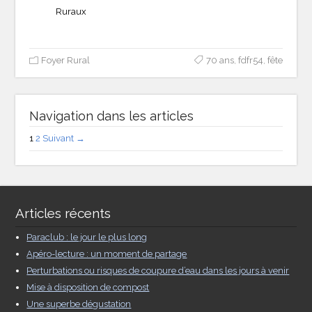
Ruraux
Foyer Rural
70 ans
,
fdfr54
,
fête
Navigation dans les articles
1
2
Suivant →
Articles récents
Paraclub : le jour le plus long
Apéro-lecture : un moment de partage
Perturbations ou risques de coupure d’eau dans les jours à venir
Mise à disposition de compost
Une superbe dégustation