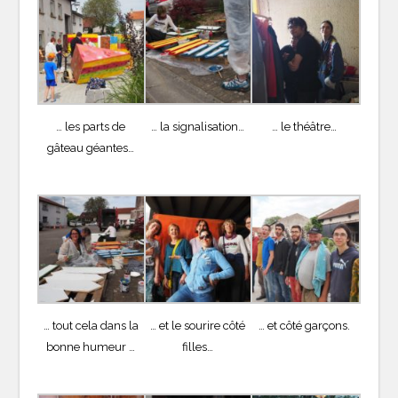
… les parts de
… la signalisation…
… le théâtre…
gâteau géantes…
… tout cela dans la
… et le sourire côté
… et côté garçons.
bonne humeur …
filles…