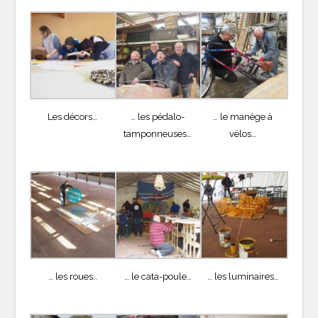
Les décors…
… les pédalo-
… le manège à
tamponneuses…
vélos…
… les roues..
… le cata-poule…
… les luminaires…