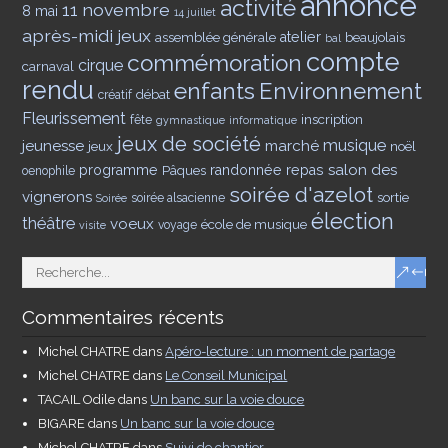
annonce
activité
11 novembre
8 mai
14 juillet
après-midi jeux
assemblée générale
atelier
beaujolais
bal
compte
commémoration
cirque
carnaval
rendu
enfants
Environnement
débat
créatif
Fleurissement
inscription
fête
gymnastique
informatique
jeux de société
musique
jeunesse
marché
jeux
noël
salon des
programme
Pâques
randonnée
repas
oenophile
soirée d'azelot
vignerons
sortie
soirée alsacienne
Soirée
élection
théâtre
voeux
école de musique
voyage
visite
Commentaires récents
Michel CHATRE
dans
Apéro-lecture : un moment de partage
Michel CHATRE
dans
Le Conseil Municipal
TACAIL Odile
dans
Un banc sur la voie douce
BIGARE
dans
Un banc sur la voie douce
Michel CHATRE
dans
Suivi de chantier