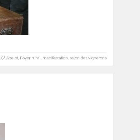
Azelot
,
Foyer rural
,
manifestation
,
salon des vignerons