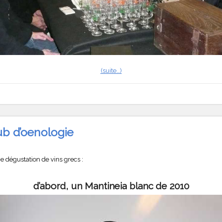
(suite…)
ub d’oenologie
 dégustation de vins grecs :
d’abord, un
Mantineia blanc de 2010