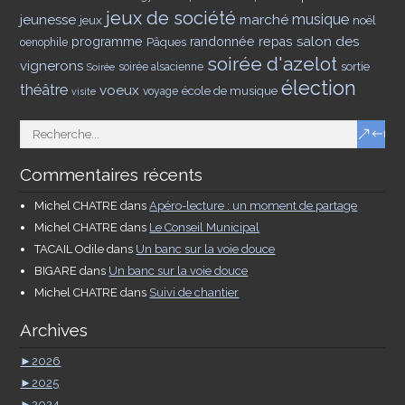
jeux de société
musique
jeunesse
marché
jeux
noël
salon des
programme
Pâques
randonnée
repas
oenophile
soirée d'azelot
vignerons
sortie
soirée alsacienne
Soirée
élection
théâtre
voeux
école de musique
voyage
visite
Commentaires récents
Michel CHATRE
dans
Apéro-lecture : un moment de partage
Michel CHATRE
dans
Le Conseil Municipal
TACAIL Odile
dans
Un banc sur la voie douce
BIGARE
dans
Un banc sur la voie douce
Michel CHATRE
dans
Suivi de chantier
Archives
►
2026
►
2025
►
2024