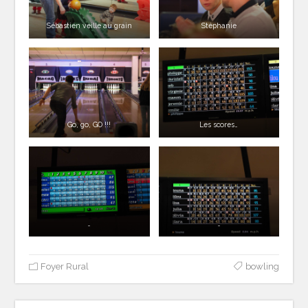
Sébastien veille au grain
Stéphanie
Go, go, GO !!!
Les scores…
…
…
Foyer Rural
bowling