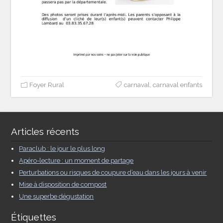
Foyer Rural
carnaval
,
carnaval enfants
Articles récents
Paraclub : le jour le plus long
Apéro-lecture : un moment de partage
Perturbations ou risques de coupure d’eau dans les jours à venir
Mise à disposition de compost
Une superbe dégustation
Étiquettes