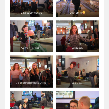
Lisa se concentre
Quel style
Ça va « striker »
Là aussi…
… à la surprise des autres !
Vas-y JC !