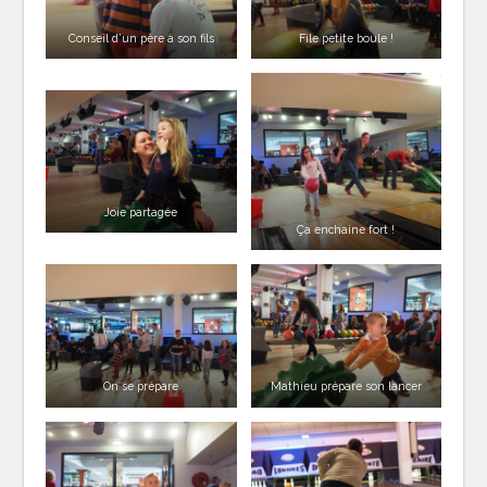
Conseil d’un père à son fils
File petite boule !
Joie partagée
Ça enchaine fort !
On se prépare
Mathieu prépare son lancer