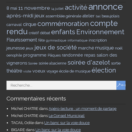
annonce
activité
11 novembre
8 mai
14 juillet
après-midi jeux
assemblée générale
atelier
beaujolais
bal
compte
commémoration
cirque
carnaval
rendu
enfants
Environnement
débat
créatif
Fleurissement
inscription
fête
gymnastique
informatique
jeux de société
musique
jeunesse
marché
jeux
noël
salon des
programme
Pâques
randonnée
repas
oenophile
soirée d'azelot
vignerons
sortie
soirée alsacienne
Soirée
élection
théâtre
voeux
école de musique
voyage
visite
Commentaires récents
Michel CHATRE
dans
Apéro-lecture : un moment de partage
Michel CHATRE
dans
Le Conseil Municipal
TACAIL Odile
dans
Un banc sur la voie douce
BIGARE
dans
Un banc sur la voie douce