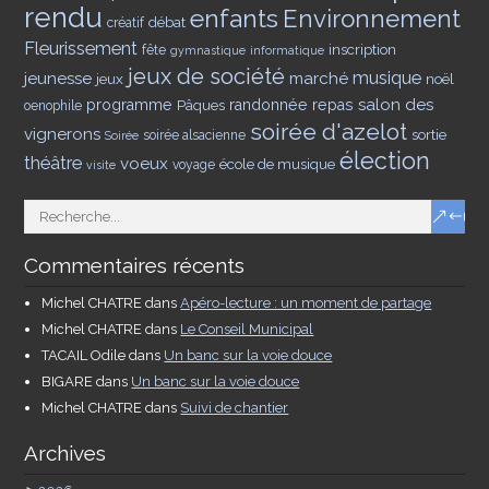
rendu
enfants
Environnement
débat
créatif
Fleurissement
inscription
fête
gymnastique
informatique
jeux de société
musique
jeunesse
marché
jeux
noël
salon des
programme
Pâques
randonnée
repas
oenophile
soirée d'azelot
vignerons
sortie
soirée alsacienne
Soirée
élection
théâtre
voeux
école de musique
voyage
visite
Commentaires récents
Michel CHATRE
dans
Apéro-lecture : un moment de partage
Michel CHATRE
dans
Le Conseil Municipal
TACAIL Odile
dans
Un banc sur la voie douce
BIGARE
dans
Un banc sur la voie douce
Michel CHATRE
dans
Suivi de chantier
Archives