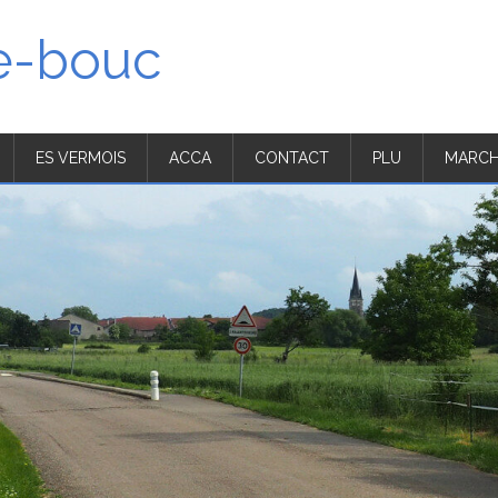
'e-bouc
ES VERMOIS
ACCA
CONTACT
PLU
MARCH