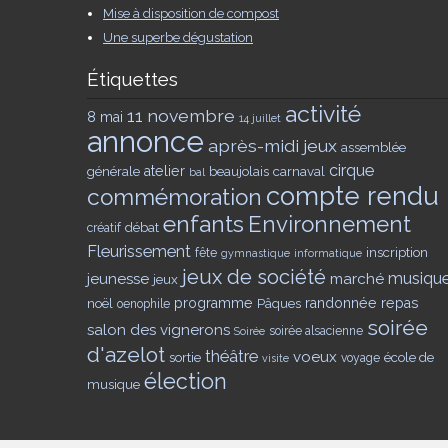
Mise à disposition de compost
Une superbe dégustation
Étiquettes
activité
11 novembre
8 mai
14 juillet
annonce
après-midi jeux
assemblée
cirque
générale
atelier
beaujolais
carnaval
bal
compte rendu
commémoration
enfants
Environnement
débat
créatif
Fleurissement
inscription
fête
gymnastique
informatique
jeux de société
musiqu
jeunesse
marché
jeux
noël
programme
Pâques
randonnée
repas
oenophile
soirée
salon des vignerons
soirée alsacienne
Soirée
d'azelot
théâtre
voeux
sortie
école de
voyage
visite
élection
musique