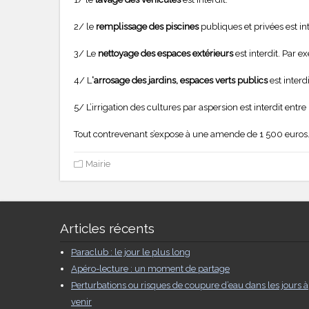
2/ le
remplissage des piscines
publiques et privées est int
3/ Le
nettoyage des espaces extérieurs
est interdit. Par 
4/ L
‘arrosage des jardins, espaces verts publics
est interd
5/ L’irrigation des cultures par aspersion est interdit entre
Tout contrevenant s’expose à une amende de 1 500 euros
Mairie
Articles récents
Paraclub : le jour le plus long
Apéro-lecture : un moment de partage
Perturbations ou risques de coupure d’eau dans les jours à
venir