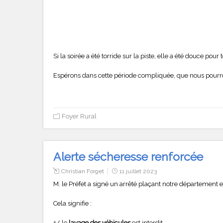
Si la soirée a été torride sur la piste, elle a été douce pour 
Espérons dans cette période compliquée, que nous pourro
Foyer Rural
Alerte sécheresse renforcée
Christian Forget
11 juillet 2023
M. le Préfet a signé un arrêté plaçant notre département 
Cela signifie :
1/ le
lavage des véhicules
est interdit.