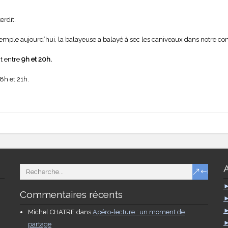
erdit.
exemple aujourd’hui, la balayeuse a balayé à sec les caniveaux dans notre 
it entre
9h et 20h.
 8h et 21h.
.
Commentaires récents
Michel CHATRE
dans
Apéro-lecture : un moment de
partage