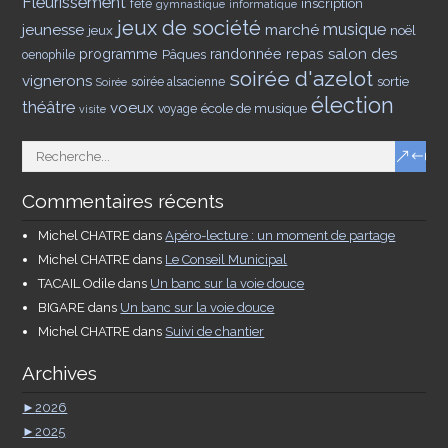
Fleurissement
inscription
fête
gymnastique
informatique
jeux de société
musique
jeunesse
marché
jeux
noël
salon des
programme
Pâques
randonnée
repas
oenophile
soirée d'azelot
vignerons
sortie
soirée alsacienne
Soirée
élection
théâtre
voeux
école de musique
voyage
visite
Commentaires récents
Michel CHATRE
dans
Apéro-lecture : un moment de partage
Michel CHATRE
dans
Le Conseil Municipal
TACAIL Odile
dans
Un banc sur la voie douce
BIGARE
dans
Un banc sur la voie douce
Michel CHATRE
dans
Suivi de chantier
Archives
►
2026
►
2025