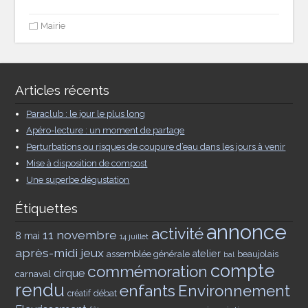
Mairie
Articles récents
Paraclub : le jour le plus long
Apéro-lecture : un moment de partage
Perturbations ou risques de coupure d’eau dans les jours à venir
Mise à disposition de compost
Une superbe dégustation
Étiquettes
annonce
activité
11 novembre
8 mai
14 juillet
après-midi jeux
assemblée générale
atelier
beaujolais
bal
compte
commémoration
cirque
carnaval
rendu
enfants
Environnement
débat
créatif