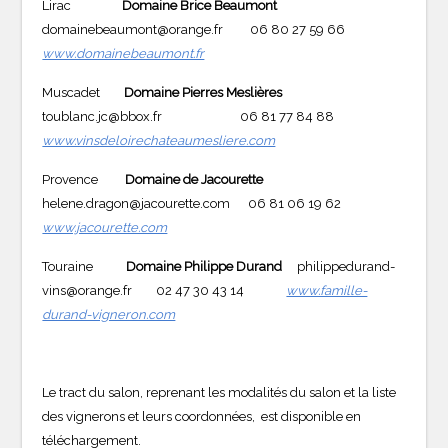
Lirac
Domaine Brice Beaumont
domainebeaumont@orange.fr 06 80 27 59 66
www.domainebeaumont.fr
Muscadet
Domaine Pierres Meslières
toublanc.jc@bbox.fr 06 81 77 84 88
www.vinsdeloirechateaumesliere.com
Provence
Domaine de Jacourette
helene.dragon@jacourette.com 06 81 06 19 62
www.jacourette.com
Touraine
Domaine
Philippe Durand
philippedurand-
vins@orange.fr 02 47 30 43 14
www.famille-
durand-vigneron.com
Le tract du salon, reprenant les modalités du salon et la liste
des vignerons et leurs coordonnées, est disponible en
téléchargement.