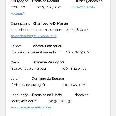
Bourgogne
Domaine Rocault
lucien@domaine-
rocault.fr 06 19 60 70 96
www.domaine-
rocault.fr
Champagne
Champagne
D. Massin
contact@dominique-massin.com 03 25 38 74 97
www.dominique-massin.com
Cahors
Château Combarieu
chateaucombarieu@wanadoo.fr 06 81 74 19 60
Gaillac
Domaine Mas Pignou
maspignou@gmail.com 06 74 42 29 02
Jura
Domaine du Tausson
jfmichelvin@orange.fr 06 30 45 36 71
Languedoc
Domaine de l’Horte
domaine-
horte@hotmail.fr 06 32 40 32 34
www.domainedelhorte.eu