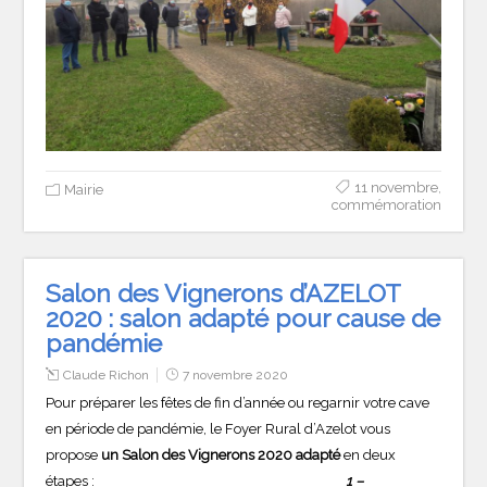
11 novembre
,
Mairie
commémoration
Salon des Vignerons d’AZELOT
2020 : salon adapté pour cause de
pandémie
Claude Richon
7 novembre 2020
Pour préparer les fêtes de fin d’année ou regarnir votre cave
en période de pandémie, le Foyer Rural d’Azelot vous
propose
un Salon des Vignerons 2020 adapté
en deux
étapes :
1 –