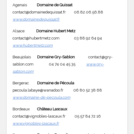
Agenais
Domaine de Quissat
contact@domainedequissat.fr 06.82.06.56.88
www.domainedequissat.fr
Alsace
Domaine Hubert Metz
contact@hubertmetz.com 03 88 92 64 94
www.hubertmetz.com
Beaujolais
Domaine Gry-Sablon
contact@gry-
sablon.com 04 74 04 45 35
www.gry-
sablon.com
Bergerac
Domaine de Pécoula
pecoula.labaye@wanadoo.fr 06 80 52 38 68
www.domaine-de-pecoula.com
Bordeaux
Château Lascaux
contact@vignobles-lascaux.fr 05 57 84 72 16
www.vignobles-lascaux.fr