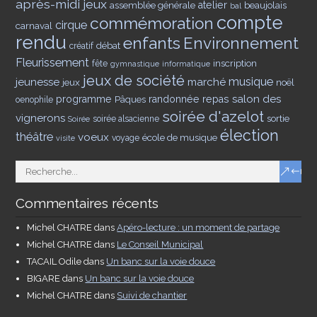
après-midi jeux
assemblée générale
atelier
beaujolais
bal
compte
commémoration
cirque
carnaval
rendu
enfants
Environnement
débat
créatif
Fleurissement
inscription
fête
gymnastique
informatique
jeux de société
musique
jeunesse
marché
jeux
noël
salon des
programme
Pâques
randonnée
repas
oenophile
soirée d'azelot
vignerons
sortie
soirée alsacienne
Soirée
élection
théâtre
voeux
école de musique
voyage
visite
Commentaires récents
Michel CHATRE
dans
Apéro-lecture : un moment de partage
Michel CHATRE
dans
Le Conseil Municipal
TACAIL Odile
dans
Un banc sur la voie douce
BIGARE
dans
Un banc sur la voie douce
Michel CHATRE
dans
Suivi de chantier