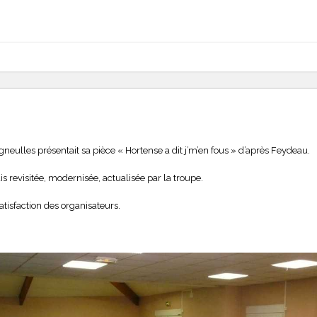
igneulles présentait sa pièce « Hortense a dit j’m’en fous » d’après Feydeau.
s revisitée, modernisée, actualisée par la troupe.
tisfaction des organisateurs.