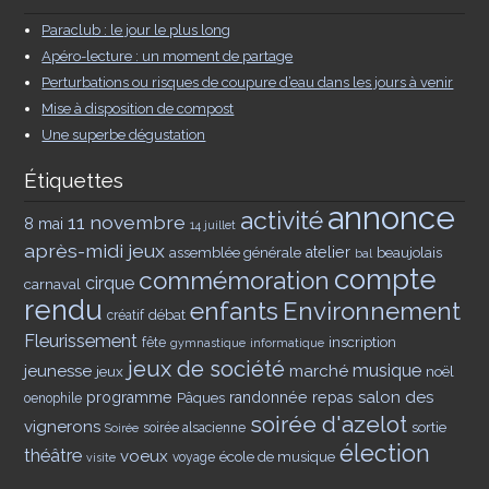
Paraclub : le jour le plus long
Apéro-lecture : un moment de partage
Perturbations ou risques de coupure d’eau dans les jours à venir
Mise à disposition de compost
Une superbe dégustation
Étiquettes
annonce
activité
11 novembre
8 mai
14 juillet
après-midi jeux
assemblée générale
atelier
beaujolais
bal
compte
commémoration
cirque
carnaval
rendu
enfants
Environnement
débat
créatif
Fleurissement
inscription
fête
gymnastique
informatique
jeux de société
musique
jeunesse
marché
jeux
noël
salon des
programme
Pâques
randonnée
repas
oenophile
soirée d'azelot
vignerons
sortie
soirée alsacienne
Soirée
élection
théâtre
voeux
école de musique
voyage
visite