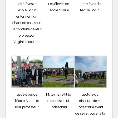
Les élèves de
Les élèves de
Les élèves de
l’école Sonini
l’école Sonini
l’école Sonini
entonnent un
chant de paix sous
la conduite de leur
professeur,
Virginie Lecoanet
Les élèves de
M. le maire lit le
Lecture du
l’école Sonini et
discours de M.
discours de M.
leur professeur
Todeschini
Todeschini avant
de se retrouver à la