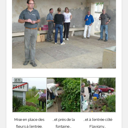
Mise en place des
…et près de la
…et à l’entrée côté
fleurs à l’entrée,
fontaine…
Flavigny…