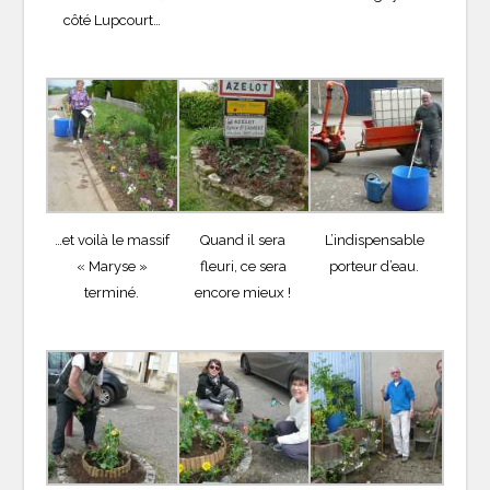
côté Lupcourt…
…et voilà le massif
Quand il sera
L’indispensable
« Maryse »
fleuri, ce sera
porteur d’eau.
terminé.
encore mieux !