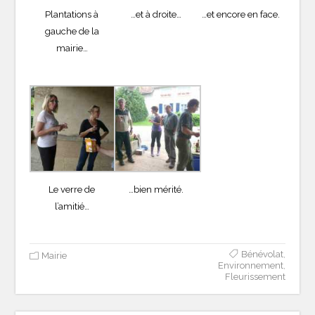
Plantations à
…et à droite…
…et encore en face.
gauche de la
mairie…
Le verre de
…bien mérité.
l’amitié…
Bénévolat
,
Mairie
Environnement
,
Fleurissement