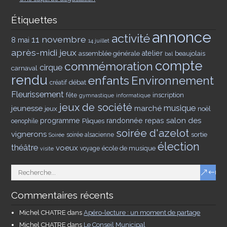
Étiquettes
annonce
activité
11 novembre
8 mai
14 juillet
après-midi jeux
assemblée générale
atelier
beaujolais
bal
compte
commémoration
cirque
carnaval
rendu
enfants
Environnement
débat
créatif
Fleurissement
inscription
fête
gymnastique
informatique
jeux de société
musique
jeunesse
marché
jeux
noël
salon des
programme
Pâques
randonnée
repas
oenophile
soirée d'azelot
vignerons
sortie
soirée alsacienne
Soirée
élection
théâtre
voeux
école de musique
voyage
visite
Commentaires récents
Michel CHATRE
dans
Apéro-lecture : un moment de partage
Michel CHATRE
dans
Le Conseil Municipal