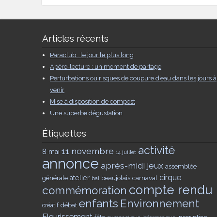
Articles récents
Paraclub : le jour le plus long
Apéro-lecture : un moment de partage
Perturbations ou risques de coupure d’eau dans les jours à
venir
Mise à disposition de compost
Une superbe dégustation
Étiquettes
activité
11 novembre
8 mai
14 juillet
annonce
après-midi jeux
assemblée
cirque
générale
atelier
beaujolais
carnaval
bal
compte rendu
commémoration
enfants
Environnement
débat
créatif
Fleurissement
inscription