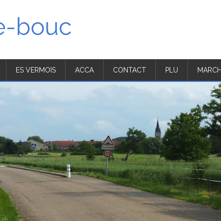
'e-bouc
ES VERMOIS
ACCA
CONTACT
PLU
MARCH