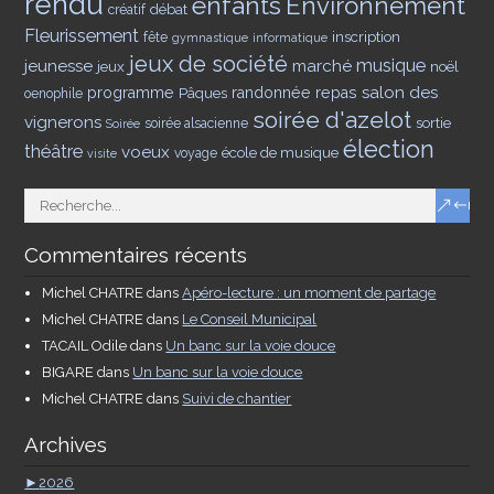
rendu
enfants
Environnement
débat
créatif
Fleurissement
inscription
fête
gymnastique
informatique
jeux de société
musique
jeunesse
marché
jeux
noël
salon des
programme
Pâques
randonnée
repas
oenophile
soirée d'azelot
vignerons
sortie
soirée alsacienne
Soirée
élection
théâtre
voeux
école de musique
voyage
visite
Commentaires récents
Michel CHATRE
dans
Apéro-lecture : un moment de partage
Michel CHATRE
dans
Le Conseil Municipal
TACAIL Odile
dans
Un banc sur la voie douce
BIGARE
dans
Un banc sur la voie douce
Michel CHATRE
dans
Suivi de chantier
Archives
►
2026