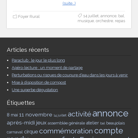
(suite…)
14 juillet
,
annonce
,
bal
,
Foyer Rural
musique
,
orchestre
,
repas
Articles récents
Paraclub : le jour le plus long
Apéro-lecture : un moment de partage
Perturbations ou risques de coupure d’eau dans les jours à venir
Mise à disposition de compost
Une superbe dégustation
Étiquettes
annonce
activité
11 novembre
8 mai
14 juillet
après-midi jeux
assemblée générale
atelier
beaujolais
bal
compte
commémoration
cirque
carnaval