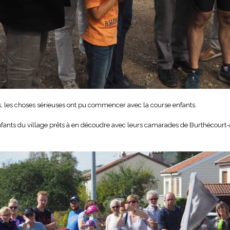
ts, les choses sérieuses ont pu commencer avec la course enfants.
’enfants du village prêts à en découdre avec leurs camarades de Burthécourt