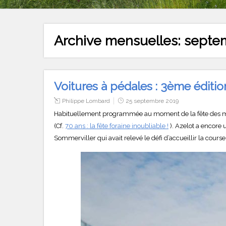
Archive mensuelles:
septe
Voitures à pédales : 3ème éditio
Philippe Lombard
25 septembre 2019
Habituellement programmée au moment de la fête des mère
(Cf.
70 ans : la fête foraine inoubliable !
). Azelot a encore u
Sommerviller qui avait relevé le défi d’accueillir la cours