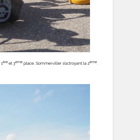
ère
ème
ème
 1
et 3
place, Sommerviller s’octroyant la 2
.