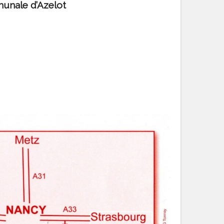
munale d’Azelot