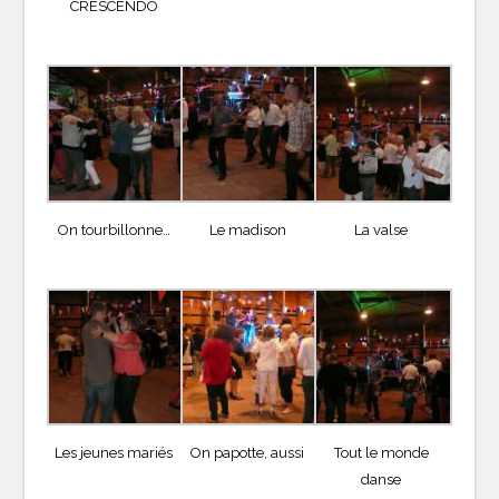
CRESCENDO
On tourbillonne…
Le madison
La valse
Les jeunes mariés
On papotte, aussi
Tout le monde
danse