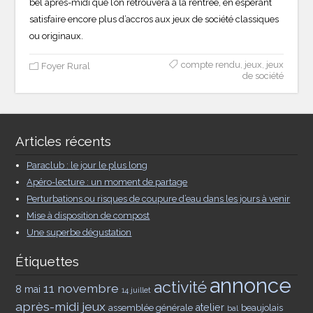
bel après-midi que l’on retrouvera à la rentrée, en espérant
satisfaire encore plus d’accros aux jeux de société classiques
ou originaux.
compte rendu
,
jeux
,
jeux
Foyer Rural
de société
Articles récents
Paraclub : le jour le plus long
Apéro-lecture : un moment de partage
Perturbations ou risques de coupure d’eau dans les jours à venir
Mise à disposition de compost
Une superbe dégustation
Étiquettes
annonce
activité
11 novembre
8 mai
14 juillet
après-midi jeux
assemblée générale
atelier
beaujolais
bal