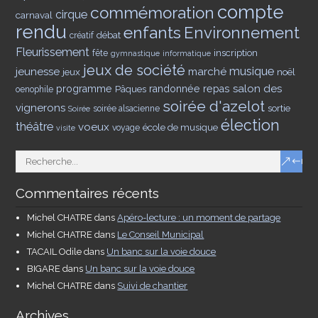
compte
commémoration
cirque
carnaval
rendu
enfants
Environnement
débat
créatif
Fleurissement
inscription
fête
gymnastique
informatique
jeux de société
musique
jeunesse
marché
jeux
noël
salon des
programme
Pâques
randonnée
repas
oenophile
soirée d'azelot
vignerons
sortie
soirée alsacienne
Soirée
élection
théâtre
voeux
école de musique
voyage
visite
Commentaires récents
Michel CHATRE
dans
Apéro-lecture : un moment de partage
Michel CHATRE
dans
Le Conseil Municipal
TACAIL Odile
dans
Un banc sur la voie douce
BIGARE
dans
Un banc sur la voie douce
Michel CHATRE
dans
Suivi de chantier
Archives