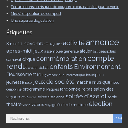
Perturbations ou risques de coupure d’eau dans les jours à venir
Mise à disposition de compost
Une superbe dégustation
Étiquettes
annonce
activité
11 novembre
8 mai
14 juillet
après-midi jeux
assemblée générale
atelier
beaujolais
bal
compte
commémoration
cirque
carnaval
rendu
enfants
Environnement
débat
créatif
Fleurissement
inscription
fête
gymnastique
informatique
jeux de société
musique
jeunesse
marché
jeux
noël
salon des
programme
Pâques
randonnée
repas
oenophile
soirée d'azelot
vignerons
sortie
soirée alsacienne
Soirée
élection
théâtre
voeux
école de musique
voyage
visite