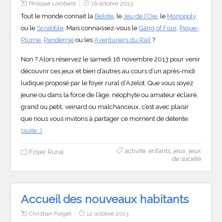
Philippe Lombard
16 octobre 2013
Tout le monde connait la
Belote
, le
Jeu
de l’Oie
, le
Monopoly
ou le
Scrabble
. Mais connaissez-vous le
Gang of Four
,
Pique-
Plume
,
Pandémie
ou les
Aventuriers du Rail
?
Non ? Alors réservez le samedi 16 novembre 2013 pour venir
découvrir ces jeux et bien d’autres au cours d’un après-midi
ludique proposé par le foyer rural d’Azelot. Que vous soyez
jeune ou dans la force de l’âge, néophyte ou amateur éclairé,
grand ou petit, veinard ou malchanceux, c’est avec plaisir
que nous vous invitons à partager ce moment de détente.
(suite…)
activité
,
enfants
,
jeux
,
jeux
Foyer Rural
de société
Accueil des nouveaux habitants
Christian Forget
12 octobre 2013