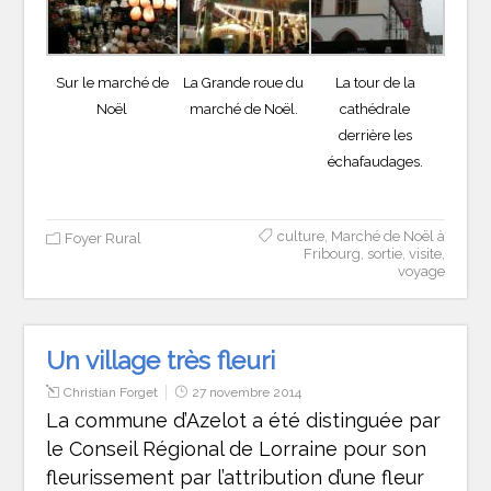
Sur le marché de
La Grande roue du
La tour de la
Noël
marché de Noël.
cathédrale
derrière les
échafaudages.
culture
,
Marché de Noël à
Foyer Rural
Fribourg
,
sortie
,
visite
,
voyage
Un village très fleuri
Christian Forget
27 novembre 2014
La commune d’Azelot a été distinguée par
le Conseil Régional de Lorraine pour son
fleurissement par l’attribution d’une fleur