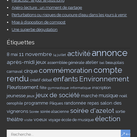
Paraclub : le jour le plus long
Apéro-lecture : un moment de partage
Perturbations ou risques de coupure d’eau dans les jours à venir
Mise à disposition de compost
Une superbe dégustation
Étiquettes
annonce
activité
11 novembre
8 mai
14 juillet
après-midi jeux
assemblée générale
atelier
beaujolais
bal
compte
commémoration
cirque
carnaval
rendu
enfants
Environnement
débat
créatif
Fleurissement
inscription
fête
gymnastique
informatique
jeux de société
musique
jeunesse
marché
jeux
noël
salon des
programme
Pâques
randonnée
repas
oenophile
soirée d'azelot
vignerons
sortie
soirée alsacienne
Soirée
élection
théâtre
voeux
école de musique
voyage
visite