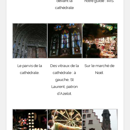
devant la
notre guide : IRIS.
cathédrale
Le parvis de la
Des vitraux de la
Sur le marché de
cathédrale.
cathédrale : à
Noël
gauche, St
Laurent, patron
d’Azelot.