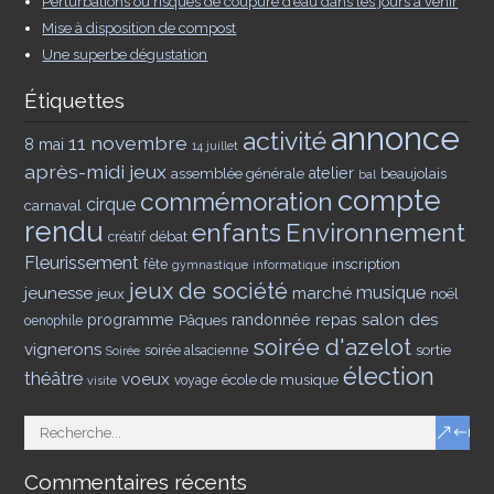
Perturbations ou risques de coupure d’eau dans les jours à venir
Mise à disposition de compost
Une superbe dégustation
Étiquettes
annonce
activité
11 novembre
8 mai
14 juillet
après-midi jeux
assemblée générale
atelier
beaujolais
bal
compte
commémoration
cirque
carnaval
rendu
enfants
Environnement
débat
créatif
Fleurissement
inscription
fête
gymnastique
informatique
jeux de société
musique
jeunesse
marché
jeux
noël
salon des
programme
Pâques
randonnée
repas
oenophile
soirée d'azelot
vignerons
sortie
soirée alsacienne
Soirée
élection
théâtre
voeux
école de musique
voyage
visite
Commentaires récents