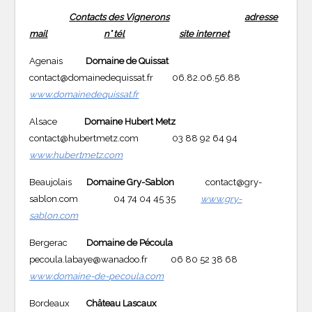
Contacts des Vignerons
adresse
mail
n° tél
site internet
Agenais
Domaine de Quissat
contact@domainedequissat.fr 06.82.06.56.88
www.domainedequissat.fr
Alsace
Domaine Hubert Metz
contact@hubertmetz.com 03 88 92 64 94
www.hubertmetz.com
Beaujolais
Domaine Gry-Sablon
contact@gry-
sablon.com 04 74 04 45 35
www.gry-
sablon.com
Bergerac
Domaine de Pécoula
pecoula.labaye@wanadoo.fr 06 80 52 38 68
www.domaine-de-pecoula.com
Bordeaux
Château Lascaux