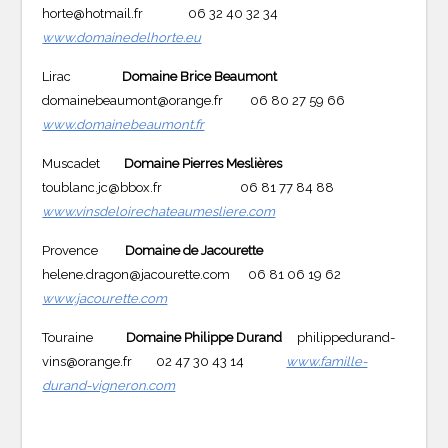
horte@hotmail.fr 06 32 40 32 34
www.domainedelhorte.eu
Lirac
Domaine Brice Beaumont
domainebeaumont@orange.fr 06 80 27 59 66
www.domainebeaumont.fr
Muscadet
Domaine Pierres Meslières
toublanc.jc@bbox.fr 06 81 77 84 88
www.vinsdeloirechateaumesliere.com
Provence
Domaine de Jacourette
helene.dragon@jacourette.com 06 81 06 19 62
www.jacourette.com
Touraine
Domaine
Philippe Durand
philippedurand-
vins@orange.fr 02 47 30 43 14
www.famille-
durand-vigneron.com