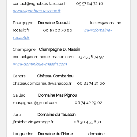
contact@vignobles-lascaux.fr 05 57 84 72 16
www.vignobles-lascaux.fr
Bourgogne
Domaine Rocault
lucien@domaine-
rocault.fr 06 19 60 70 96
www.domaine-
rocault.fr
Champagne
Champagne
D. Massin
contact@dominique-massin.com 03 25 38 74 97
www.dominique-massin.com
Cahors
Château Combarieu
chateaucombarieu@wanadoo.fr 06 81 74 19 60
Gaillac
Domaine Mas Pignou
maspignou@gmail.com 06 74 42 29 02
Jura
Domaine du Tausson
jfmichelvin@orange.fr 06 30 45 36 71
Languedoc
Domaine de l’Horte
domaine-