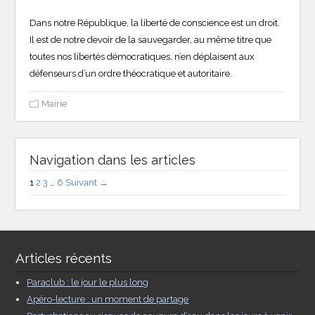
Dans notre République, la liberté de conscience est un droit.
Il est de notre devoir de la sauvegarder, au même titre que
toutes nos libertés démocratiques, n’en déplaisent aux
défenseurs d’un ordre théocratique et autoritaire.
Mairie
Navigation dans les articles
1
2
3
…
6
Suivant →
Articles récents
Paraclub : le jour le plus long
Apéro-lecture : un moment de partage