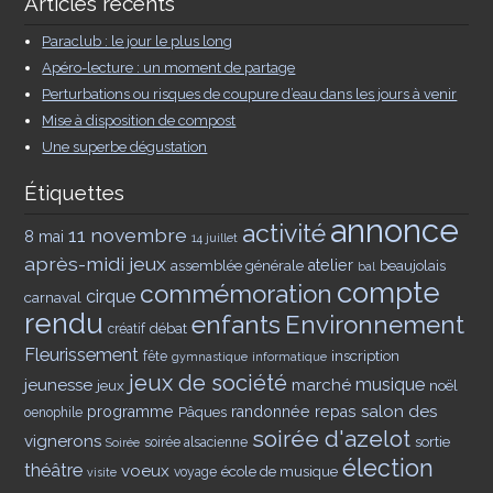
Articles récents
Paraclub : le jour le plus long
Apéro-lecture : un moment de partage
Perturbations ou risques de coupure d’eau dans les jours à venir
Mise à disposition de compost
Une superbe dégustation
Étiquettes
annonce
activité
11 novembre
8 mai
14 juillet
après-midi jeux
assemblée générale
atelier
beaujolais
bal
compte
commémoration
cirque
carnaval
rendu
enfants
Environnement
débat
créatif
Fleurissement
inscription
fête
gymnastique
informatique
jeux de société
musique
jeunesse
marché
jeux
noël
salon des
programme
Pâques
randonnée
repas
oenophile
soirée d'azelot
vignerons
sortie
soirée alsacienne
Soirée
élection
théâtre
voeux
école de musique
voyage
visite