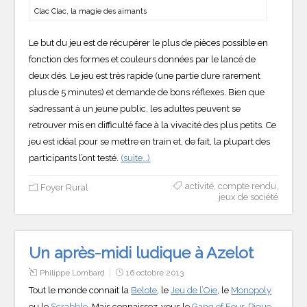
Clac Clac, la magie des aimants
Le but du jeu est de récupérer le plus de pièces possible en
fonction des formes et couleurs données par le lancé de
deux dés. Le jeu est très rapide (une partie dure rarement
plus de 5 minutes) et demande de bons réflexes. Bien que
s’adressant à un jeune public, les adultes peuvent se
retrouver mis en difficulté face à la vivacité des plus petits. Ce
jeu est idéal pour se mettre en train et, de fait, la plupart des
participants l’ont testé.
(suite…)
activité
,
compte rendu
,
Foyer Rural
jeux de société
Un après-midi ludique à Azelot
Philippe Lombard
16 octobre 2013
Tout le monde connait la
Belote
, le
Jeu
de l’Oie
, le
Monopoly
ou le
Scrabble
. Mais connaissez-vous le
Gang of Four
,
Pique-