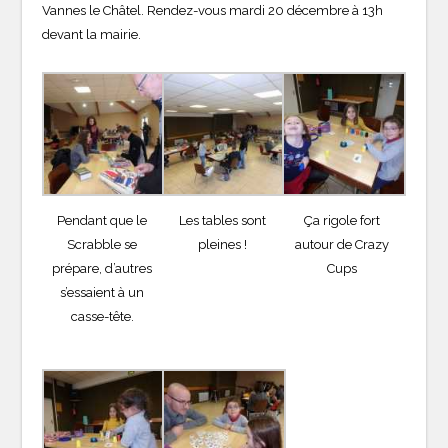
Vannes le Châtel. Rendez-vous mardi 20 décembre à 13h
devant la mairie.
Pendant que le
Les tables sont
Ça rigole fort
Scrabble se
pleines !
autour de Crazy
prépare, d’autres
Cups
s’essaient à un
casse-tête.