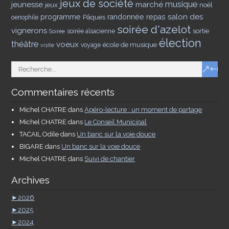
jeux de société
musique
jeunesse
marché
jeux
noël
salon des
programme
Pâques
randonnée
repas
oenophile
soirée d'azelot
vignerons
sortie
soirée alsacienne
Soirée
élection
théâtre
voeux
école de musique
voyage
visite
Commentaires récents
Michel CHATRE
dans
Apéro-lecture : un moment de partage
Michel CHATRE
dans
Le Conseil Municipal
TACAIL Odile
dans
Un banc sur la voie douce
BIGARE
dans
Un banc sur la voie douce
Michel CHATRE
dans
Suivi de chantier
Archives
►
2026
►
2025
►
2024