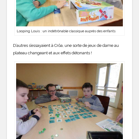
Looping Louis : un indétrônable classique auprès des enfants
D’autres s’essayaient à Crôa, une sorte de jeux de dame au
plateau changeant et aux effets détonants !