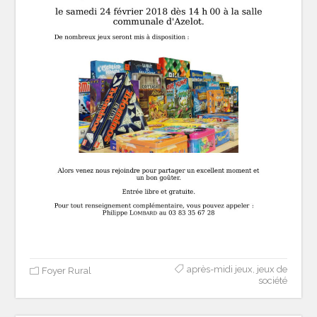
après-midi jeux
,
jeux de
Foyer Rural
société