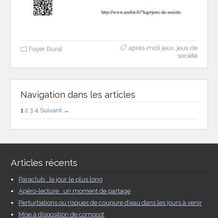
après-midi jeux
,
jeux de
Foyer Rural
société
Navigation dans les articles
1
2
3
4
Suivant →
Articles récents
Paraclub : le jour le plus long
Apéro-lecture : un moment de partage
Perturbations ou risques de coupure d’eau dans les jours à venir
Mise à disposition de compost