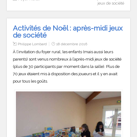
jeux de société
Activités de Noël : après-midi jeux
de société
Philippe Lombard
18 décembre 2016
À l’invitation du foyer rural, les enfants (mais aussi leurs
parents) sont venus nombreux à l’après-midi jeux de société
(plus de 30 participants par moment dans la salle). Plus de
70 jeux étaient mis à disposition des joueurs et il y en avait
pour tous les goûts.