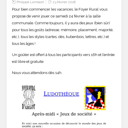
Philippe Lombard
23 février 2018
Pour bien commencer les vacances, le Foyer Rural vous
propose de venir jouer ce samedi 24 février à la salle
communale. Comme toujours, il y aura des jeux (bien sûr)
pour tous les goûts (adresse, mémoire, placement, majorité,
etc.), tous les styles (cartes, dés, kubenbois, lettres, etc.) et
tous les âges !
Un goûter est offert à tous les participants vers 16h et l’entrée
est libre et gratuite.
Nous vous attendons dès 14h.