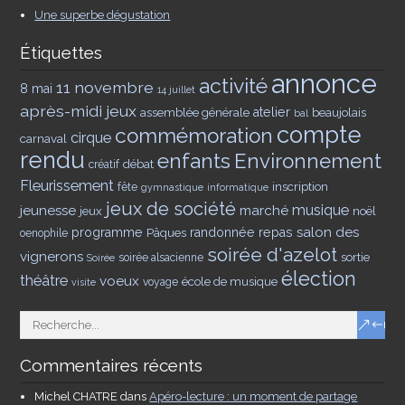
Une superbe dégustation
Étiquettes
annonce
activité
11 novembre
8 mai
14 juillet
après-midi jeux
assemblée générale
atelier
beaujolais
bal
compte
commémoration
cirque
carnaval
rendu
enfants
Environnement
débat
créatif
Fleurissement
inscription
fête
gymnastique
informatique
jeux de société
musique
jeunesse
marché
jeux
noël
salon des
programme
Pâques
randonnée
repas
oenophile
soirée d'azelot
vignerons
sortie
soirée alsacienne
Soirée
élection
théâtre
voeux
école de musique
voyage
visite
Commentaires récents
Michel CHATRE
dans
Apéro-lecture : un moment de partage