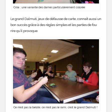
Crôa : une variante des dames particulièrement colorée
Le grand Dalmuti, jeux de défausse de carte, connaît aussi un
bon succès grâce à des règles simples et les parties de fou
rire qu’il provoque.
Ce n’est pas la belote, ce n’est pas le rami, c’est le grand Dalmuti !