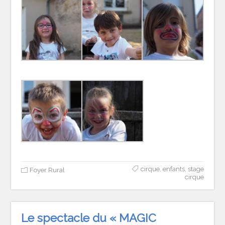
cirque
,
enfants
,
stage
Foyer Rural
cirque
Le spectacle du « MAGIC