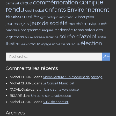
compte
commémoration
cirque
carnaval
rendu
enfants
Environnement
débat
créatif
Fleurissement
inscription
fête
gymnastique
informatique
jeux de société
musique
jeunesse
marché
jeux
noël
salon des
programme
Pâques
randonnée
repas
oenophile
soirée d'azelot
vignerons
sortie
soirée alsacienne
Soirée
élection
théâtre
voeux
école de musique
voyage
visite
Commentaires récents
Michel CHATRE
dans
Apéro-lecture : un moment de partage
Michel CHATRE
dans
Le Conseil Municipal
TACAIL Odile
dans
Un banc sur la voie douce
BIGARE
dans
Un banc sur la voie douce
Michel CHATRE
dans
Suivi de chantier
Archives