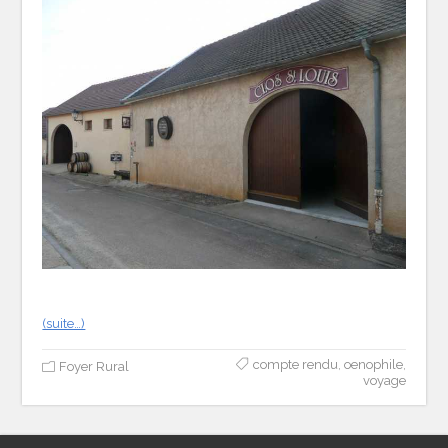
(suite…)
compte rendu
,
oenophile
,
Foyer Rural
voyage