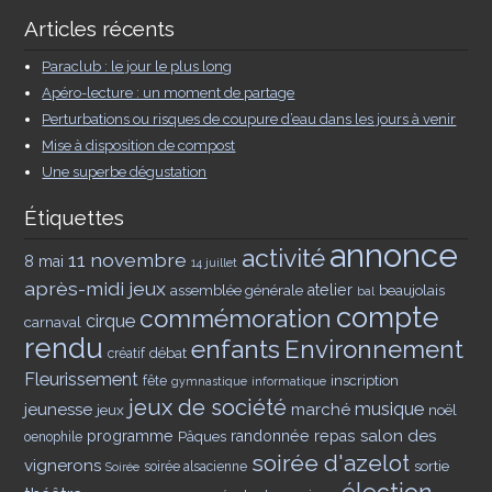
Articles récents
Paraclub : le jour le plus long
Apéro-lecture : un moment de partage
Perturbations ou risques de coupure d’eau dans les jours à venir
Mise à disposition de compost
Une superbe dégustation
Étiquettes
annonce
activité
11 novembre
8 mai
14 juillet
après-midi jeux
assemblée générale
atelier
beaujolais
bal
compte
commémoration
cirque
carnaval
rendu
enfants
Environnement
débat
créatif
Fleurissement
inscription
fête
gymnastique
informatique
jeux de société
musique
jeunesse
marché
jeux
noël
salon des
programme
Pâques
randonnée
repas
oenophile
soirée d'azelot
vignerons
sortie
soirée alsacienne
Soirée