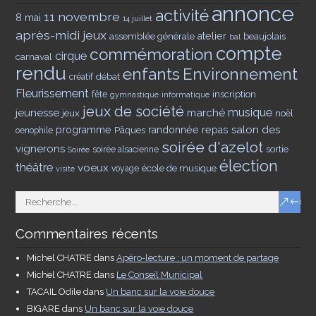
annonce
activité
11 novembre
8 mai
14 juillet
après-midi jeux
assemblée générale
atelier
beaujolais
bal
compte
commémoration
cirque
carnaval
rendu
enfants
Environnement
débat
créatif
Fleurissement
inscription
fête
gymnastique
informatique
jeux de société
musique
jeunesse
marché
jeux
noël
salon des
programme
Pâques
randonnée
repas
oenophile
soirée d'azelot
vignerons
sortie
soirée alsacienne
Soirée
élection
théâtre
voeux
école de musique
voyage
visite
Commentaires récents
Michel CHATRE
dans
Apéro-lecture : un moment de partage
Michel CHATRE
dans
Le Conseil Municipal
TACAIL Odile
dans
Un banc sur la voie douce
BIGARE
dans
Un banc sur la voie douce