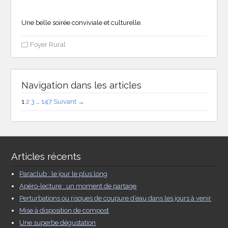
Une belle soirée conviviale et culturelle.
Foyer Rural
Navigation dans les articles
1
2
3
…
147
Suivant →
Articles récents
Paraclub : le jour le plus long
Apéro-lecture : un moment de partage
Perturbations ou risques de coupure d’eau dans les jours à venir
Mise à disposition de compost
Une superbe dégustation