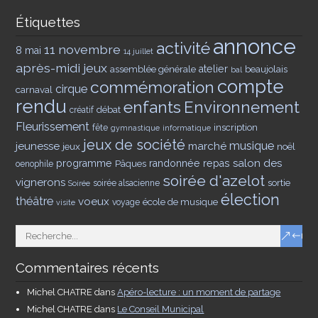
Étiquettes
annonce
activité
11 novembre
8 mai
14 juillet
après-midi jeux
assemblée générale
atelier
beaujolais
bal
compte
commémoration
cirque
carnaval
rendu
enfants
Environnement
débat
créatif
Fleurissement
inscription
fête
gymnastique
informatique
jeux de société
musique
jeunesse
marché
jeux
noël
salon des
programme
Pâques
randonnée
repas
oenophile
soirée d'azelot
vignerons
sortie
soirée alsacienne
Soirée
élection
théâtre
voeux
école de musique
voyage
visite
Commentaires récents
Michel CHATRE
dans
Apéro-lecture : un moment de partage
Michel CHATRE
dans
Le Conseil Municipal