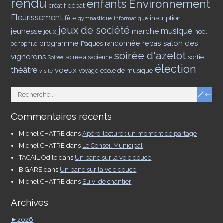
rendu
enfants
Environnement
débat
créatif
Fleurissement
inscription
fête
gymnastique
informatique
jeux de société
musique
jeunesse
marché
jeux
noël
salon des
programme
Pâques
randonnée
repas
oenophile
soirée d'azelot
vignerons
sortie
soirée alsacienne
Soirée
élection
théâtre
voeux
école de musique
voyage
visite
Commentaires récents
Michel CHATRE
dans
Apéro-lecture : un moment de partage
Michel CHATRE
dans
Le Conseil Municipal
TACAIL Odile
dans
Un banc sur la voie douce
BIGARE
dans
Un banc sur la voie douce
Michel CHATRE
dans
Suivi de chantier
Archives
►
2026