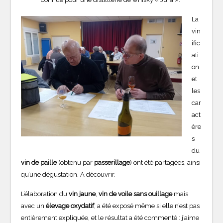
La
vin
ific
ati
on
et
les
car
act
ère
s
du
vin de paille
(obtenu par
passerillage
) ont été partagées, ainsi
qu’une dégustation. A découvrir.
L’élaboration du
vin jaune
,
vin de voile
sans ouillage
mais
avec un
élevage oxydatif
, a été exposé même si elle n’est pas
entièrement expliquée, et le résultat a été commenté : j’aime