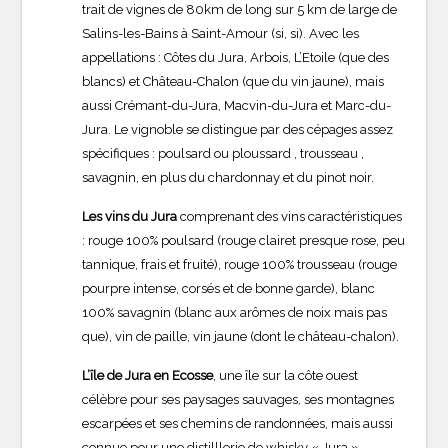
trait de vignes de 80km de long sur 5 km de large de
Salins-les-Bains à Saint-Amour (si, si). Avec les
appellations : Côtes du Jura, Arbois, L’Etoile (que des
blancs) et Château-Chalon (que du vin jaune), mais
aussi Crémant-du-Jura, Macvin-du-Jura et Marc-du-
Jura. Le vignoble se distingue par des cépages assez
spécifiques : poulsard ou ploussard , trousseau ,
savagnin, en plus du chardonnay et du pinot noir.
Les vins du Jura
comprenant des vins caractéristiques
: rouge 100% poulsard (rouge clairet presque rose, peu
tannique, frais et fruité), rouge 100% trousseau (rouge
pourpre intense, corsés et de bonne garde), blanc
100% savagnin (blanc aux arômes de noix mais pas
que), vin de paille, vin jaune (dont le château-chalon).
L’île de Jura en Ecosse
, une île sur la côte ouest
célèbre pour ses paysages sauvages, ses montagnes
escarpées et ses chemins de randonnées, mais aussi
connue pour une distilllerie de whisky « Jura ».