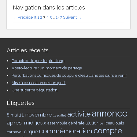
Navigation dans les articles
← Précédent
1
2
3
4
5
…
147
Suivant →
Articles récents
Paraclub : le jour le plus long
Apéro-lecture : un moment de partage
Perturbations ou risques de coupure d’eau dans les jours à venir
Mise à disposition de compost
Une superbe dégustation
Étiquettes
annonce
activité
11 novembre
8 mai
14 juillet
après-midi jeux
assemblée générale
atelier
beaujolais
bal
compte
commémoration
cirque
carnaval