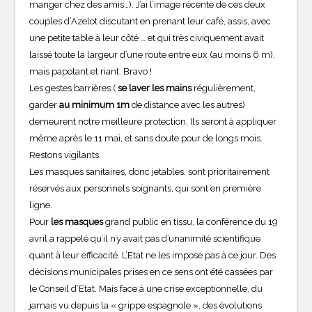
manger chez des amis…). J’ai l’image récente de ces deux
couples d’Azelot discutant en prenant leur café, assis, avec
une petite table à leur côté … et qui très civiquement avait
laissé toute la largeur d’une route entre eux (au moins 6 m),
mais papotant et riant. Bravo !
Les gestes barrières (
se laver les mains
régulièrement,
garder
au minimum 1m
de distance avec les autres)
demeurent notre meilleure protection. Ils seront à appliquer
même après le 11 mai, et sans doute pour de longs mois.
Restons vigilants.
Les masques sanitaires, donc jetables, sont prioritairement
réservés aux personnels soignants, qui sont en première
ligne.
Pour
les masques
grand public en tissu, la conférence du 19
avril a rappelé qu’il n’y avait pas d’unanimité scientifique
quant à leur efficacité. L’Etat ne les impose pas à ce jour. Des
décisions municipales prises en ce sens ont été cassées par
le Conseil d’Etat. Mais face à une crise exceptionnelle, du
jamais vu depuis la « grippe espagnole », des évolutions