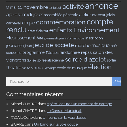
annonce
activité
11 novembre
8 mai
14 juillet
après-midi jeux
assemblée générale
atelier
beaujolais
bal
compte
commémoration
cirque
carnaval
rendu
enfants
Environnement
débat
créatif
Fleurissement
inscription
fête
gymnastique
informatique
jeux de société
musique
jeunesse
marché
jeux
noël
salon des
programme
Pâques
randonnée
repas
oenophile
soirée d'azelot
vignerons
sortie
soirée alsacienne
Soirée
élection
théâtre
voeux
école de musique
voyage
visite
Commentaires récents
Michel CHATRE
dans
Apéro-lecture : un moment de partage
Michel CHATRE
dans
Le Conseil Municipal
TACAIL Odile
dans
Un banc sur la voie douce
BIGARE
dans
Un banc sur la voie douce