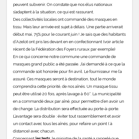
peuvent subvenir. On constate que nos élus nationaux
s’adaptent à la situation, ce qui est rassurant.
Des collectivités locales ont commandé des masques en
tissu. Mais leur arrivée est sujet à délais. Une partie arriverait
début mai, 75% pour le courant juin ! Je sais que des habitants
d’Azelot ont pris les devant en en confectionnant (voir article
récent de la Fédération des Foyers ruraux par exemple)
En ce qui concerne notre commune une commande de
masques grand public a été passée. J’ai demandé à ce que la
commande soit honorée pour fin avril. Le fournisseur me l’a
assuré. Ces masques seront à destination, tout le monde
comprendra cette priorité, de nos aînés. Un masque tissu
peut être utilisé 20 fois, après lavage à 60°. La municipalité
en a commandé deux par aîné, pour permettre d’en avoir un
de change. La distribution sera effectuée au porte-à-porte.
L’avantage sera double : éviter tout rassemblement et avoir
un contact avec tous les aînés, pour refaire un point ( à
distance) avec chacun.
Concernant
les tests
, le ministre de la santé a rappelé que