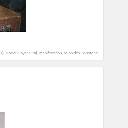
Azelot
,
Foyer rural
,
manifestation
,
salon des vignerons