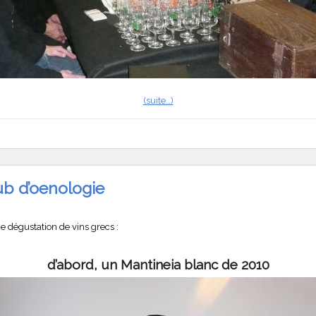
(suite…)
ub d’oenologie
 dégustation de vins grecs :
d’abord, un
Mantineia blanc de 2010