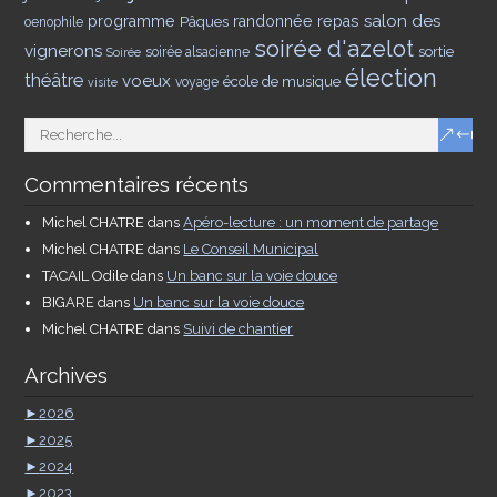
salon des
programme
Pâques
randonnée
repas
oenophile
soirée d'azelot
vignerons
sortie
soirée alsacienne
Soirée
élection
théâtre
voeux
école de musique
voyage
visite
Commentaires récents
Michel CHATRE
dans
Apéro-lecture : un moment de partage
Michel CHATRE
dans
Le Conseil Municipal
TACAIL Odile
dans
Un banc sur la voie douce
BIGARE
dans
Un banc sur la voie douce
Michel CHATRE
dans
Suivi de chantier
Archives
►
2026
►
2025
►
2024
►
2023