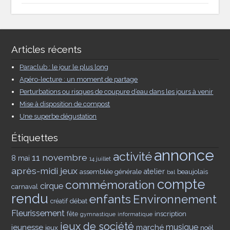
Articles récents
Paraclub : le jour le plus long
Apéro-lecture : un moment de partage
Perturbations ou risques de coupure d’eau dans les jours à venir
Mise à disposition de compost
Une superbe dégustation
Étiquettes
annonce
activité
11 novembre
8 mai
14 juillet
après-midi jeux
assemblée générale
atelier
beaujolais
bal
compte
commémoration
cirque
carnaval
rendu
enfants
Environnement
débat
créatif
Fleurissement
inscription
fête
gymnastique
informatique
jeux de société
musique
jeunesse
marché
jeux
noël