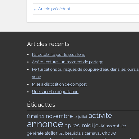
← Article précédent
Articles récents
Paraclub : le jour le plus long
Apéro-lecture : un moment de partage
Perturbations ou risques de coupure d’eau dans les jours à
venir
Mise à disposition de compost
Une superbe dégustation
Étiquettes
activité
11 novembre
8 mai
14 juillet
annonce
après-midi jeux
assemblée
cirque
générale
atelier
beaujolais
carnaval
bal