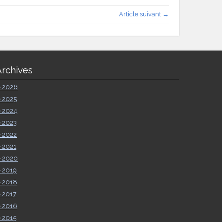
Article suivant →
Archives
►
2026
►
2025
►
2024
►
2023
►
2022
►
2021
►
2020
►
2019
►
2018
►
2017
►
2016
►
2015