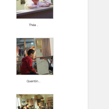
Théa …
Quentin….