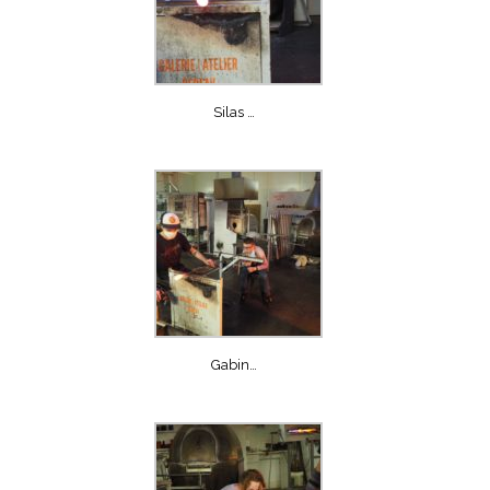
Silas …
Gabin…