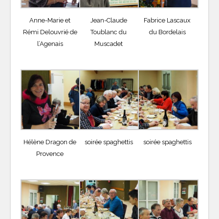
Anne-Marie et
Jean-Claude
Fabrice Lascaux
Rémi Delouvrié de
Toublanc du
du Bordelais
l’Agenais
Muscadet
Hélène Dragon de
soirée spaghettis
soirée spaghettis
Provence