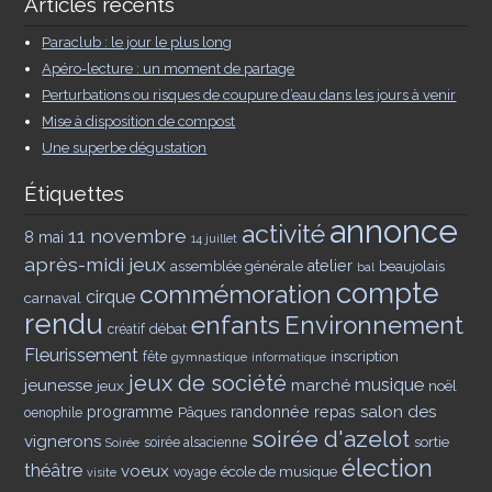
Articles récents
Paraclub : le jour le plus long
Apéro-lecture : un moment de partage
Perturbations ou risques de coupure d’eau dans les jours à venir
Mise à disposition de compost
Une superbe dégustation
Étiquettes
annonce
activité
11 novembre
8 mai
14 juillet
après-midi jeux
assemblée générale
atelier
beaujolais
bal
compte
commémoration
cirque
carnaval
rendu
enfants
Environnement
débat
créatif
Fleurissement
inscription
fête
gymnastique
informatique
jeux de société
musique
jeunesse
marché
jeux
noël
salon des
programme
Pâques
randonnée
repas
oenophile
soirée d'azelot
vignerons
sortie
soirée alsacienne
Soirée
élection
théâtre
voeux
école de musique
voyage
visite