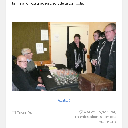
l’animation du tirage au sort de la tombola…
(suite…)
Azelot
,
Foyer rural
,
Foyer Rural
manifestation
,
salon des
vignerons