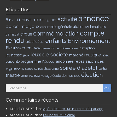
Étiquettes
annonce
activité
11 novembre
8 mai
14 juillet
après-midi jeux
assemblée générale
atelier
beaujolais
bal
compte
commémoration
cirque
carnaval
rendu
enfants
Environnement
débat
créatif
Fleurissement
inscription
fête
gymnastique
informatique
jeux de société
musique
jeunesse
marché
jeux
noël
salon des
programme
Pâques
randonnée
repas
oenophile
soirée d'azelot
vignerons
sortie
soirée alsacienne
Soirée
élection
théâtre
voeux
école de musique
voyage
visite
Commentaires récents
Michel CHATRE
dans
Apéro-lecture : un moment de partage
Michel CHATRE
dans
Le Conseil Municipal