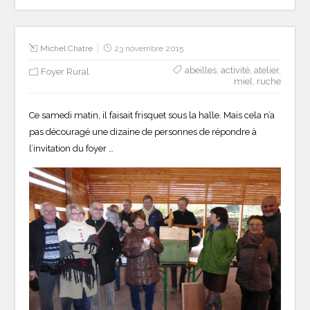
Michel Chatre
23 novembre 2015
abeilles
,
activité
,
atelier
,
Foyer Rural
miel
,
ruche
Ce samedi matin, il faisait frisquet sous la halle. Mais cela n’a
pas découragé une dizaine de personnes de répondre à
l’invitation du foyer …