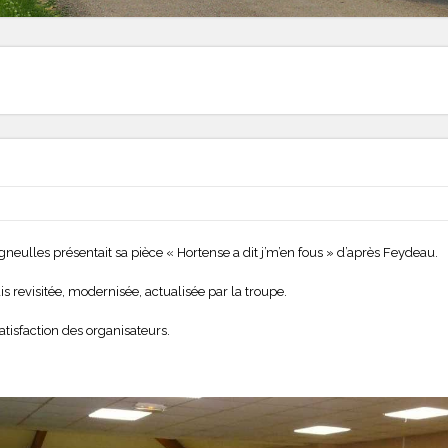
igneulles présentait sa pièce « Hortense a dit j’m’en fous » d’après Feydeau.
s revisitée, modernisée, actualisée par la troupe.
tisfaction des organisateurs.