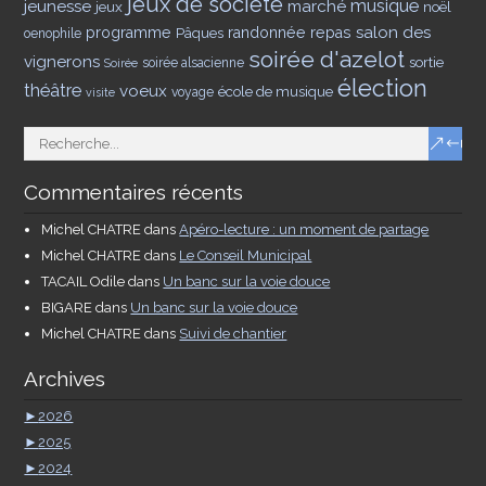
jeux de société
musique
jeunesse
marché
jeux
noël
salon des
programme
Pâques
randonnée
repas
oenophile
soirée d'azelot
vignerons
sortie
soirée alsacienne
Soirée
élection
théâtre
voeux
école de musique
voyage
visite
Commentaires récents
Michel CHATRE
dans
Apéro-lecture : un moment de partage
Michel CHATRE
dans
Le Conseil Municipal
TACAIL Odile
dans
Un banc sur la voie douce
BIGARE
dans
Un banc sur la voie douce
Michel CHATRE
dans
Suivi de chantier
Archives
►
2026
►
2025
►
2024