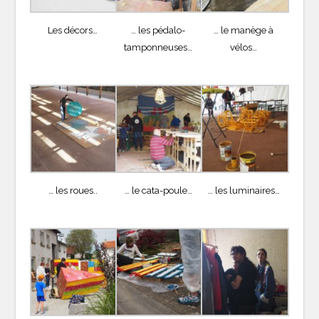
Les décors…
… les pédalo-
… le manège à
tamponneuses…
vélos…
… les roues..
… le cata-poule…
… les luminaires…