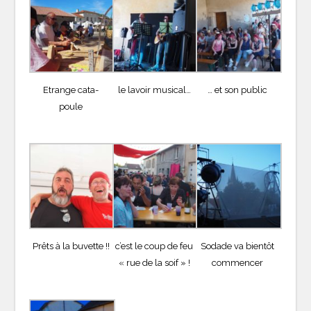
Etrange cata-
le lavoir musical…
… et son public
poule
Prêts à la buvette !!
c’est le coup de feu
Sodade va bientôt
« rue de la soif » !
commencer