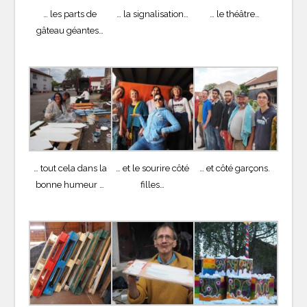
… les parts de
… la signalisation…
… le théâtre…
gâteau géantes…
… tout cela dans la
… et le sourire côté
… et côté garçons.
bonne humeur …
filles…