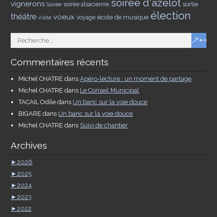
soirée d'azelot
vignerons
sortie
soirée alsacienne
Soirée
élection
théâtre
voeux
école de musique
voyage
visite
Commentaires récents
Michel CHATRE
dans
Apéro-lecture : un moment de partage
Michel CHATRE
dans
Le Conseil Municipal
TACAIL Odile
dans
Un banc sur la voie douce
BIGARE
dans
Un banc sur la voie douce
Michel CHATRE
dans
Suivi de chantier
Archives
►
2026
►
2025
►
2024
►
2023
►
2022