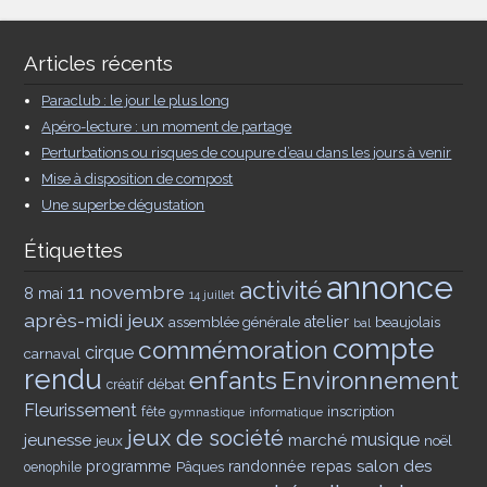
Articles récents
Paraclub : le jour le plus long
Apéro-lecture : un moment de partage
Perturbations ou risques de coupure d’eau dans les jours à venir
Mise à disposition de compost
Une superbe dégustation
Étiquettes
annonce
activité
11 novembre
8 mai
14 juillet
après-midi jeux
assemblée générale
atelier
beaujolais
bal
compte
commémoration
cirque
carnaval
rendu
enfants
Environnement
débat
créatif
Fleurissement
inscription
fête
gymnastique
informatique
jeux de société
musique
jeunesse
marché
jeux
noël
salon des
programme
Pâques
randonnée
repas
oenophile