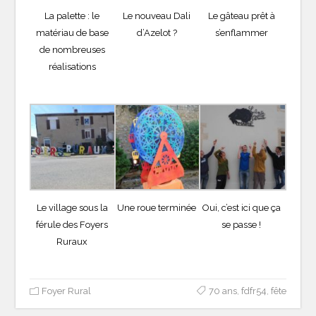
La palette : le
Le nouveau Dali
Le gâteau prêt à
matériau de base
d’Azelot ?
s’enflammer
de nombreuses
réalisations
Le village sous la
Une roue terminée
Oui, c’est ici que ça
férule des Foyers
se passe !
Ruraux
Foyer Rural
70 ans
,
fdfr54
,
fête