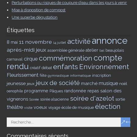
Perturbations ou risques de coupure d’eau dans les jours à venir
Mise à disposition de compost
Une superbe dégustation
Étiquettes
annonce
activité
11 novembre
8 mai
14 juillet
après-midi jeux
assemblée générale
atelier
beaujolais
bal
compte
commémoration
cirque
carnaval
rendu
enfants
Environnement
débat
créatif
Fleurissement
inscription
fête
gymnastique
informatique
jeux de société
musique
jeunesse
marché
jeux
noël
salon des
programme
Pâques
randonnée
repas
oenophile
soirée d'azelot
vignerons
sortie
soirée alsacienne
Soirée
élection
théâtre
voeux
école de musique
voyage
visite
Commentaires récents