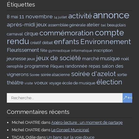
Étiquettes
annonce
activité
11 novembre
8 mai
14 juillet
après-midi jeux
assemblée générale
atelier
beaujolais
bal
compte
commémoration
cirque
carnaval
rendu
enfants
Environnement
débat
créatif
Fleurissement
inscription
fête
gymnastique
informatique
jeux de société
musique
jeunesse
marché
jeux
noël
salon des
programme
Pâques
randonnée
repas
oenophile
soirée d'azelot
vignerons
sortie
soirée alsacienne
Soirée
élection
théâtre
voeux
école de musique
voyage
visite
Commentaires récents
Michel CHATRE
dans
Apéro-lecture : un moment de partage
Michel CHATRE
dans
Le Conseil Municipal
TACAIL Odile
dans
Un banc sur la voie douce