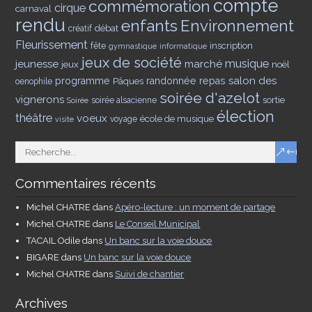
compte
commémoration
cirque
carnaval
rendu
enfants
Environnement
débat
créatif
Fleurissement
inscription
fête
gymnastique
informatique
jeux de société
musique
jeunesse
marché
jeux
noël
salon des
programme
Pâques
randonnée
repas
oenophile
soirée d'azelot
vignerons
sortie
soirée alsacienne
Soirée
élection
théâtre
voeux
école de musique
voyage
visite
Commentaires récents
Michel CHATRE
dans
Apéro-lecture : un moment de partage
Michel CHATRE
dans
Le Conseil Municipal
TACAIL Odile
dans
Un banc sur la voie douce
BIGARE
dans
Un banc sur la voie douce
Michel CHATRE
dans
Suivi de chantier
Archives