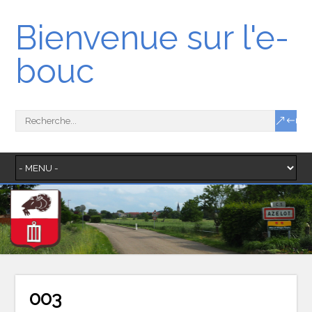
Bienvenue sur l'e-
bouc
003