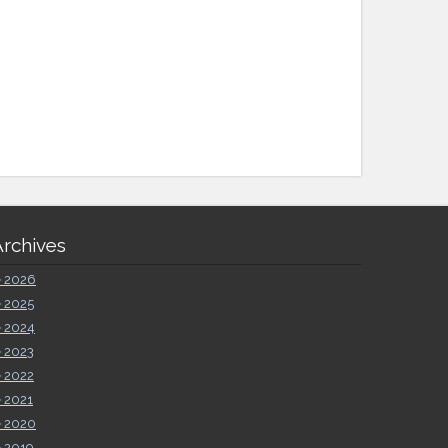
Archives
►
2026
►
2025
►
2024
►
2023
►
2022
►
2021
►
2020
►
2019