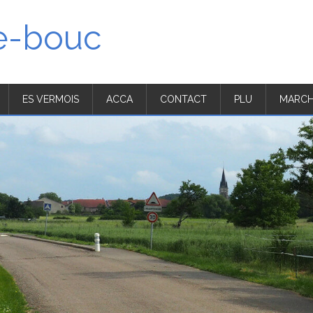
'e-bouc
ES VERMOIS
ACCA
CONTACT
PLU
MARCH