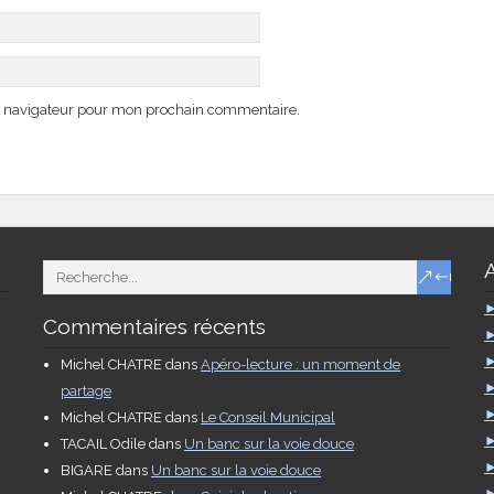
e navigateur pour mon prochain commentaire.
Commentaires récents
Michel CHATRE
dans
Apéro-lecture : un moment de
partage
Michel CHATRE
dans
Le Conseil Municipal
TACAIL Odile
dans
Un banc sur la voie douce
BIGARE
dans
Un banc sur la voie douce