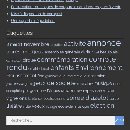
Perturbations ou risques de coupure d’eau dans les jours à venir
Mise à disposition de compost
Une superbe dégustation
Étiquettes
annonce
activité
11 novembre
8 mai
14 juillet
après-midi jeux
assemblée générale
atelier
beaujolais
bal
compte
commémoration
cirque
carnaval
rendu
enfants
Environnement
débat
créatif
Fleurissement
inscription
fête
gymnastique
informatique
jeux de société
musique
jeunesse
marché
jeux
noël
salon des
programme
Pâques
randonnée
repas
oenophile
soirée d'azelot
vignerons
sortie
soirée alsacienne
Soirée
élection
théâtre
voeux
école de musique
voyage
visite