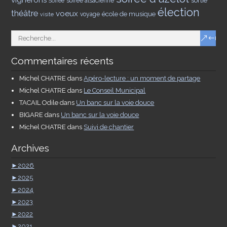
vignerons
sortie
soirée alsacienne
Soirée
élection
théâtre
voeux
école de musique
voyage
visite
Commentaires récents
Michel CHATRE
dans
Apéro-lecture : un moment de partage
Michel CHATRE
dans
Le Conseil Municipal
TACAIL Odile
dans
Un banc sur la voie douce
BIGARE
dans
Un banc sur la voie douce
Michel CHATRE
dans
Suivi de chantier
Archives
►
2026
►
2025
►
2024
►
2023
►
2022
►
2021