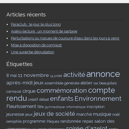
Articles récents
Paraclub : le jour le plus long
Apéro-lecture : un moment de partage
Perturbations ou risques de coupure d’eau dans les jours à venir
Mise à disposition de compost
Une superbe dégustation
Étiquettes
annonce
activité
11 novembre
8 mai
14 juillet
après-midi jeux
assemblée générale
atelier
beaujolais
bal
compte
commémoration
cirque
carnaval
rendu
enfants
Environnement
débat
créatif
Fleurissement
inscription
fête
gymnastique
informatique
jeux de société
musique
jeunesse
marché
jeux
noël
salon des
programme
Pâques
randonnée
repas
oenophile
soirée d'azelot