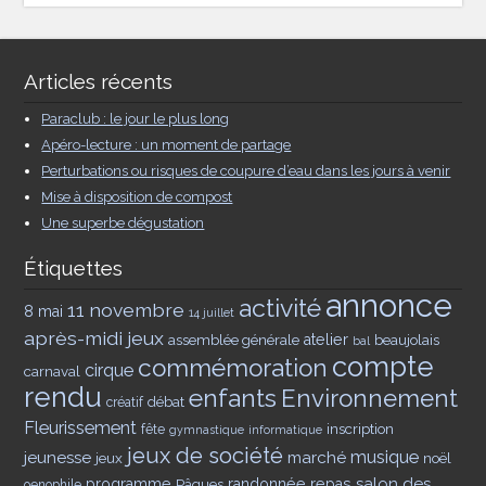
Articles récents
Paraclub : le jour le plus long
Apéro-lecture : un moment de partage
Perturbations ou risques de coupure d’eau dans les jours à venir
Mise à disposition de compost
Une superbe dégustation
Étiquettes
annonce
activité
11 novembre
8 mai
14 juillet
après-midi jeux
assemblée générale
atelier
beaujolais
bal
compte
commémoration
cirque
carnaval
rendu
enfants
Environnement
débat
créatif
Fleurissement
inscription
fête
gymnastique
informatique
jeux de société
musique
jeunesse
marché
jeux
noël
salon des
programme
Pâques
randonnée
repas
oenophile