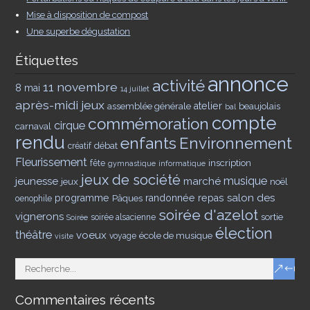
Mise à disposition de compost
Une superbe dégustation
Étiquettes
annonce
activité
11 novembre
8 mai
14 juillet
après-midi jeux
assemblée générale
atelier
beaujolais
bal
compte
commémoration
cirque
carnaval
rendu
enfants
Environnement
débat
créatif
Fleurissement
inscription
fête
gymnastique
informatique
jeux de société
musique
jeunesse
marché
jeux
noël
salon des
programme
Pâques
randonnée
repas
oenophile
soirée d'azelot
vignerons
sortie
soirée alsacienne
Soirée
élection
théâtre
voeux
école de musique
voyage
visite
Commentaires récents